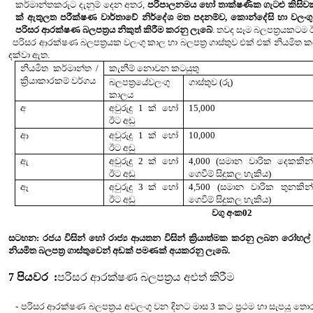
කර්මාන්තකරුට දැනුම් දෙන අතර,
පරිපාලනමය හෝ තාක්ෂණික ගැටළු කිසිවක් 
ක් ඇතුලත පරීක්ෂණ වාර්තාවේ නිර්දේශ මත පදනම්ව, කොන්දේසි හා වලංග
පරිසර ආරක්ෂණ බලපත්‍රය නිකුත් කිරීම කරනු ලැබේ
. තවද සෑම බලපත්‍රයකටම
පරිසර ආරක්ෂණ බලපත්‍රයක වලංගු කාල හා බලපත්‍ර ගාස්තුව එක් එක් නියමිත කර්
දක්වා ඇත.
නියමිත කර්මාන්ත /
කැනීම් නොවන කටයුතු
ක්‍රියාකාරකම් වර්ගය
බලපත්‍රයේවලංගු
ගාස්තුව (රු)
කාලය
අ
අවුරුදු 1 ක් හෝ
15,000
ඊට අඩු
ආ
අවුරුදු 1 ක් හෝ
10,000
ඊට අඩු
ඇ
අවුරුදු 2 ක් හෝ
4,000 (සමාන වාරික දෙකකින්
ඊට අඩු
ගෙවීම් සිදුකල හැකිය)
ඈ
අවුරුදු 3 ක් හෝ
4,500 (සමාන වාරික තුනකින්
ඊට අඩු
ගෙවීම් සිදුකල හැකිය)
වගු අංක02
සටහන:
රජය විසින් හෝ රාජ්‍ය ආයතන විසින් ක්‍රියාත්මක කරනු ලබන ර
නියමිත බලපත්‍ර ගාස්තුවෙන් අඩක් පමණක් අයකරනු ලැබේ.
7
පියවර
:
පරිසර ආරක්ෂණ බලපත්‍රය අළුත් කිරීම
- පරිසර ආරක්ෂණ බලපත්‍රය අවලංගු වන දිනට මාස 3 කට ප්‍රථම හා සැපයූ තොර