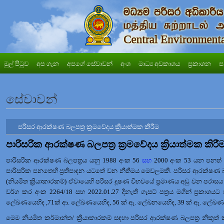
මුල් පිටුව
අප ගැන
අපගේ සේවාවන්
අංශ
මාධ්‍ය අවකාශය
ප්‍රකාශන
ප
සේවාවන්
පරිසර ආරක්ෂණ බලපත්‍ර ක්‍රමවේදය ක්‍රියාත්මක කිරීම
පාරිසරික ආරක්ෂණ බලපත්‍ර ක්‍රමවේදය ක්‍රියාත්මක කිරී
පාරිසරික ආරක්ෂණ බලපත්‍රය යනු
1988
අංක
56
සහ
2000
අංක
53
යන පනත් 
පාරිසරික පනතෙහි
ප්‍රතිපාදන යටතේ වන නීතිමය මෙවලමකි. පරිසර ආරක්ෂණ බලපත
(නියමිත ක්‍රියාකාරකම්)
ඒවායෙහි පරිසර දූෂණ විභවයේ ප්‍රමාණය අඩු වන පරාස
.
.
වර්ග කර
අංක
2264/18
සහ
2022
01
27
දිනැති ගැසට් පත්‍රය
මගින් ප්‍රකාශයට
ලේඛණයෙහිද ,71ක් ආ. ලේඛණයෙහිද, 56 ක් ඇ. ලේඛනයෙහිද, 39 ක් ඈ. ලේඛණ
මෙම නියමිත කර්මාන්ත/ ක්‍රියාකාරකම් සඳහා පරිසර ආරක්ෂණ බලපත්‍ර නිකුත් කි