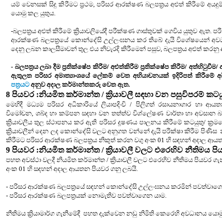
යම් වෙනසක් සිදු කිරීමට ප්‍රථම, පරිසර ආරක්ෂණ බලපත්‍රය අළුත් කිරීමේ අයදුම්
යොමු කල යුතුය.
-බලපත්‍රය අළුත් කිරීමේ ක්‍රියාවලියේදී පරීක්ෂණ ගාස්තුවක් ගෙවිය යුතුව ඇත. පරී
ආරක්ෂණ බලපත්‍රයේ කොන්දේසි උල්ලංඝනය කර තිබේ දැයි විශේෂයෙන් අ
දෙනු ලබන කාලසීමාවන් තුල එය නිවැරදි කිරීමෙන් පසුව, බලපත්‍රය අළුත් කරනු
- බලපත්‍රය ලබා දීම ප්‍රතික්ෂේප කිරීම/ අළුත්කිරීම ප්‍රතික්ෂේප කිරීම/ අත්හිටු
ඇතුලත පරිසර අමාත්‍යාංශයේ ලේකම් වෙත
අභියාචනයක් ඉදිරිපත් කිරීමේ 
පත්‍රයට
අනුව අදාල කර්මාන්තකරු වෙත ඇත.
8
පියවර :
නියමිත කර්මාන්ත / ක්‍රියාවලී සඳහා වන පසුවිපරම් කටයු
මෙහිදී මධ්‍යම පරිසර අධිකාරියේ ලියාපදිංචි / පිලිගත් රසායනාගාර හා 
විමෝචන, ශබ්ද හා කම්පන සඳහා වන තත්ත්ව විශ්ලේෂණ වාර්තා හා අවසාන බැහ
ක්‍රියාවලීය තුල ස්ථාපනය කර ඇති පරිසර දූෂණය පාලනය කිරීමේ කටයුතු/ ක්‍රම
ක්‍රියාවලීන් දෙන ලද කොන්දේසි වලට අනුගත වන්නේ දැයි පරීක්ෂා කිරීම පිණිස
කිරීමට පරිසර ආරක්ෂණ බලපත්‍රය නිකුත් කරන
වගු අංක 01 හි සඳහන් අදාල ආ
9
පියවර :
නියමිත කර්මාන්ත / ක්‍රියාවලී වලට එරෙහිව නීතිමය ප
පහත අවස්ථා වලදී නියමිත කර්මාන්ත / ක්‍රියාවලී වලට එරෙහිව නීතිමය පියවර 
අංක 01 හි සඳහන් අදාල ආයතන
පියවර ගනු ලබයි.
- පරිසර ආරක්ෂණ බලපත්‍රයේ සඳහන් කොන්දේසි
උල්ලංඝනය
කරමින් පවත්වාගෙ
- පරිසර ආරක්ෂණ බලපත්‍රයක් නොමැතිව පවත්වාගෙන යාම.
නීතිමය ක්‍රියාමාර්ග ගැනීමේදී
පහත දැක්වෙන නඩු නිමිති කෙරෙහි අවධානය යොම