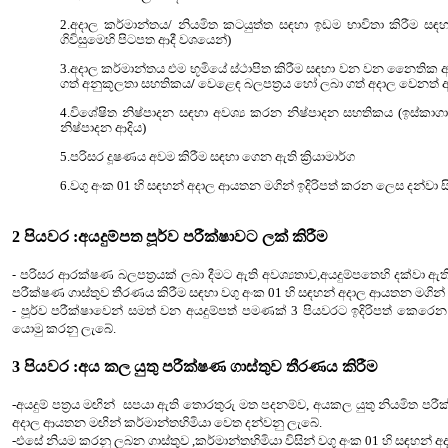
2.
අදාල කර්මාන්තය/ නියමිත කටයුත්ත සඳහා ඉඩම භාවිතා කිරීම 
ගිවිසුමෙහි පිටපත ආදී වශයෙන්)
3.අදාල කර්මාන්තය එම භූමියේ ස්ථාපිත කිරීම සඳහා වන වන නෛතික
ගත් අනුකූලතා සහතිකය
/
වෙළෙඳ බලපත්‍රය හෝ ලබා ගත් අදාල වෙනත් ආ
4.විශේෂිත නිෂ්පාදන සඳහා අවශ්‍ය කරන නිෂ්පාදන සහතිකය (ඉස්කාගා
නිෂ්පාදන ආදිය)
5.
පරිසර දූෂණය අවම කිරීම සඳහා ගෙන ඇති ක්‍රියාමාර්ග
6.වගු අංක 01 හි සඳහන් අදාල ආයතන මගින් ඉදිරිපත් කරන ලෙස දන්ව
2
පියවර :අයදුම්පත පූර්ව පරීක්ෂාවට ලක් කිරීම
-
පරිසර ආරක්ෂණ බලපත්‍රයක් ලබා දීමට ඇති අවශ්‍යතාව
,
අයදුම්පතෙහි දක්වා ඇ
පරීක්ෂණ ගාස්තුව තීරණය කිරීම සඳහා වගු අංක 01 හි සඳහන් අදාල ආයතන මගින් 
-
පූර්ව පරීක්ෂාවෙන් සමත් වන අයදුම්පත් පමණක්
3
පියවරට ඉදිරිපත් කෙරෙන
යොමු කරනු ලැබේ.
3
පියවර :අය කල යුතු පරීක්ෂණ ගාස්තුව තීරණය කිරීම
-අයදුම් පත්‍රය මඟින්
සපයා ඇති තොරතුරු මත පදනම්ව, අයකල යුතු නියමිත පරී
අදාල ආයතන
මඟින් කර්මාන්තහිමියා වෙත දන්වනු ලැබේ.
-එසේ නියම කරනු ලබන ගාස්තුව ,කර්මාන්තහිමියා විසින්
වගු අංක 01 හි සඳහන්