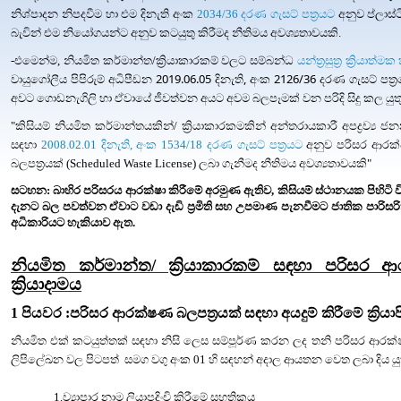
නිශ්පාදන නිපදවීම හා එම දිනැති අංක
2034/36 දරණ ගැසට් පත්‍රයට
අනුව ප්ලාස්ට
බැවින් එම නියෝගයන්ට අනුව කටයුතු කිරීමද නීතිමය අවශ්‍යතාවයකි.
-එමෙන්ම, නියමිත කර්මාන්ත/ක්‍රියාකාරකම් වලට සම්බන්ධ
යන්ත්‍රසුත්‍ර ක්‍රියාත
2019.06.05 දිනැති, අංක 2126/36 දරණ ගැසට් පත්‍
වායුගෝලීය පිපිරුම් අධිපීඩන
අවට ගොඩනැගිලි හා ඒවායේ ජීවත්වන අයට අවම බලපෑමක් වන පරිදි සිදු කල යුත
"කිසියම් නියමිත කර්මාන්තයකින්/ ක්‍රියාකාරකමකින් අන්තරායකාරී අපද්‍ර
සඳහා
2008.02.01 දිනැති, අංක 1534/18 දරණ ගැසට්‍ පත්‍රයට
අනුව පරිසර ආරක්
බලපත්‍රයක් (Scheduled Waste License) ලබා ගැනීමද නීතිමය අවශ්‍යතාවයකි"
සටහන: බාහිර පරිසරය ආරක්ෂා කිරීමේ අරමුණ ඇතිව
, කිසි
යම් ස්ථානයක පිහිටි
දැනට බල පවත්වන ඒවාට වඩා දැඩි ප්‍රමිති සහ උපමාණ පැනවීමට ජාතික පාරිස
අධිකාරියට හැකියාව ඇත.
නියමිත කර්මාන්ත/ ක්‍රියාකාරකම් සඳහා පරිසර ආ
ක්‍රියාදාමය
1
පියවර :පරිසර ආරක්ෂණ බලපත්‍රයක් සඳහා අයදුම් කිරීමේ ක්‍රියා
නියමිත එක් කටයුත්තක් සඳහා නිසි ලෙස සම්පූර්ණ කරන ලද තනි
පරිසර ආරක්ෂ
ලිපිලේඛන වල පිටපත්
සමග වගු අංක 01 හි සඳහන් අදාල ආයතන වෙත ලබා දිය යුත
1.ව්‍යාපාර නාම ලියාපදිංචි කිරීමේ සහතිකය