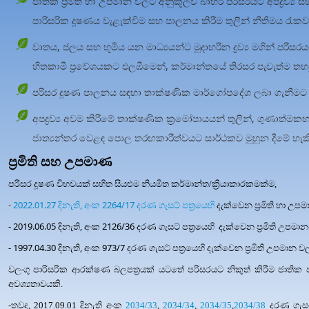
ජාතික ප්‍රමිති හා උපමාන වලට අනුකූලව බාහිර පරිසරයට අපද්‍රව්‍ය 
පාරිසරික දූෂණය වැළැක්විම සහ පාලනය කිරීම තුලින් නීතිමය රැක
වාතය, ජලය සහ භූමිය යන මාධ්‍යයන්ට මුදාහරින ද්‍රව්‍ය මගින් පරි
හිතකාමී ප්‍රවේශයකට එලඹීමෙන්, කර්මාන්තයේ තිරසර පැවැත්ම තහව
පරිසර දූෂණ පාලනය සඳහා තාක්ෂණික මාර්ගෝපදේශ ලබා ගැනීමට 
අපද්‍රව්‍ය අවම කිරීමේ තාක්ෂණික ක්‍රමෝපායයන් තුලින්, ගුණාත්මක
ජාත්‍යන්තර වෙළඳ පොල තරඟකාරීත්වයට සාර්ථකව මුහුන දීමේ හැක
ප්‍රමිති සහ උපමාණ
පරිසර දූෂණ විභවයක් සහිත සියළුම නියමිත කර්මාන්ත/ක්‍රියාකාරකමක්ම,
-
2022.01.27 දිනැති, අංක 2264/17 දරණ ගැසට් පත්‍රයෙහි
දැක්වෙන ප්‍රමිති හා උ
-
2019.06.05 දිනැති, අංක 2126/36 දරණ ගැසට් පත්‍රයෙහි
දැක්වෙන ප්‍රමිති උපම
-
1997.04.30 දිනැති, අංක 973/7 දරණ ගැසට් පත්‍රයෙහි
දැක්වෙන ප්‍රමිති උපමාන ව
වලංගු පාරිසරික ආරක්ෂණ බලපත්‍රයක් යටතේ පරිසරයට නිකුත් කිරීම ජාතික
අවශ්‍යතාවයකි.
-තවද, 2017.09.01 දිනැති අංක
2034/33
,
2034/34
,
2034/35
,
2034/38
දරණ ගැසට්