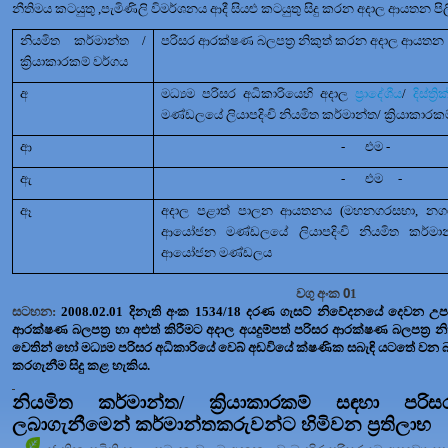
නීතිමය කටයුතු
,
පැමිණිලි විමර්ශනය ආදී සියළු කටයුතු සිදු කරන අදාල ආයතන පිල
නියමිත කර්මාන්ත /
පරිසර ආරක්ෂණ බලපත්‍ර නිකුත් කරන අදාල ආයතන
ක්‍රියාකාරකම් වර්ගය
අ
මධ්‍යම පරිසර අධිකාරියෙහි අදාල
ප්‍රාදේශීය
/
දිස්ත්‍
මණ්ඩලයේ ලියාපදිංචි නියමිත කර්මාන්ත/ ක්‍රියාකාර
ආ
-
එම -
ඇ
-
එම
-
ඈ
අදාල පළාත් පාලන ආයතනය (මහනගරසභා
,
නග
ආයෝජන මණ්ඩලයේ ලියාපදිංචි නියමිත කර්මාන්ත/ 
ආයෝජන මණ්ඩලය
0
වගු අංක
1
සටහන:
2008.02.01
දිනැති අංක
1534/18
දරණ ගැසට් නිවේදනයේ දෙවන 
ආරක්ෂණ බලපත්‍ර හා අළුත් කිරීමට අදාල අයදුම්පත්
පරිසර
ආරක්ෂණ බලපත්‍ර නි
වෙතින් හෝ මධ්‍යම පරිසර අධිකාරියේ වෙබ් අඩවියේ ක්ෂණික සබැඳි යටතේ වන බා
කරගැනීම සිදු කළ හැකිය.
නියමිත කර්මාන්ත/ ක්‍රියාකාරකම්
සඳහා
පරිසර
ලබාගැනීමෙන් කර්මාන්තකරුවන්ට හිමිවන ප්‍රතිලාභ