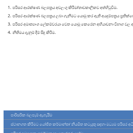
පරිසර ආරක්ෂණ බලපත්‍රය අවලංගු කිරීම/තාවකාලිකව අත්හිටුවීම.
පරිසර ආරක්ෂණ බලපත්‍රය ලබා ගැනීමට යොමු කර ඇති අයදුම්පත්‍රය ප්‍රතික්ෂ
පරිසර අමාත්‍යාංශ ලේකම්වරයා වෙත යොමු කෙරෙන අභියාචනා විභාග වල
නීතිමය දැනුම් දීම් සිදු කිරීම.
පාරිසරික බලපෑම් ඇගැයීම
ස්ථානගත කිරීමට යෝජිත කර්මාන්ත/ නියමිත කටයුතු සඳහා මධ්‍යම පරිසර අධ