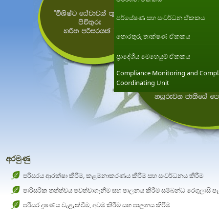
පර්යේෂණ සහ සංවර්ධන ඒකකය
තොරතුරු තාක්ෂණ ඒකකය
ප්‍රාදේශීය මෙහෙයුම් ඒකකය
Compliance Monitoring and Compl
Coordinating Unit
අරමුණු
පරිසරය ආරක්ෂා කිරීම, කළමනාකරණය කිරීම සහ සංවර්ධනය කිරීම
පාරිසරික තත්ත්වය පවත්වාගැනීම සහ පාලනය කිරීම සම්බන්ධ රෙගුලාසි ප
පරිසර දූෂණය වැළැක්වීම, අවම කිරීම සහ පාලනය කිරිම