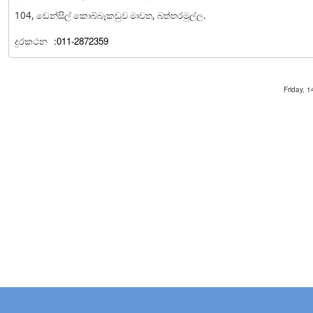
104, ඩෙන්සිල් කොබ්බෑකඩුව මාවත, බත්තරමුල්ල.
දුරකථන
:011-2872359
Friday, 