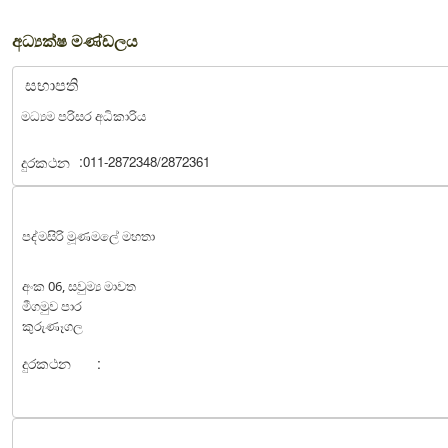
අධ්‍යක්ෂ මණ්ඩලය
සභාපති
මධ්‍යම පරිසර අධිකාරිය
:
දුරකථන
011-2872348/2872361
පද්මසිරි මූණමලේ මහතා
අංක 06, සවුම්‍ය මාවත
මීගමුව පාර
කුරුණෑගල
දුරකථන
: