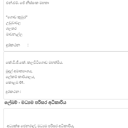
එන්.එම්. ජේ නිස්සංක මහතා
“ගොඩ කුඹුර“
උඩුවාවල
ගලතර
මාවනැල්ල
දුරකථන
:
කේ.වී.ජී.කේ. කලවිටිගොඩ මහත්මිය.
මුදල් අමාත්‍යාංශය,
ලේකම් කාර්යාලය,
කොළඹ 01.
දුරකථන :
ලේඛම් - මධ්‍යම පරිසර අධිකාරිය
අධ්‍යක්ෂ ජෙනරාල්, මධ්‍යම පරිසර අධිකාරිය,