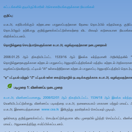
கட்டடங்களில் குடியிருப்போரின் அசௌகரியங்களுக்கான நியமங்கள்
குறிப்பு:
ம.சு.அ. எதிர்பார்க்கும் சுற்றாடலை பாதுகாப்பதற்கான தேவை தொடர்பில் எந்தவொரு குற
தொடர்பிலும் தற்போது குறித்துரைக்கப்பட்டுள்ளவற்றை விட மிகவும் கடுமையான நியமங்க
விதிக்கப்படலாம்.
தொழில்துறை செயற்பாடுகளுக்கான சு.பா.அ. வழங்குவதற்கான நடைமுறைகள்
2008.01.25 ஆம் திகதியிடப்பட்ட 1533/16 ஆம் இலக்க வர்த்தமானி அறிவித்தலில் “ஏ” 
தொழில்துறைகளுக்கான சுற்றாடல் பாதுகாப்பு அனுமதிப்பத்திரங்கள் மத்திய சுற்றாடல் அதி
வழங்கப்படுவதோடு, பட்டியல் “சி” உள்ளவற்றிற்கான சுற்றாடல் பாதுகாப்பு அனுமதிப்பத்திரம் தொ
“ஏ” பட்டியல் மற்றும் “பீ” பட்டியல் உள்ள கைத்தொழில் நடவடிக்களுக்காக சு.பா.அ. வழங்குவதற்
படிமுறை 1: விண்ணப்ப நடைமுறை
சு.பா.அ. விண்ணப்பமானது,
2008/02/01 ஆம் திகதியிடப்பட்ட 1534/18 ஆம் இலக்க வர்த்த
வெளியிடப்பட்டுள்ளது. விண்ணப்ப படிவத்தை ம.சு.அ. தலைமையகம் மாகாண மற்றும் மாவட்ட அ
ம.சு.அ. இணையத்தளமான
www.cea.lk
இலிருந்து தரவிறக்கம் செய்யவும் முடியும்.
ஒவ்வொரு குறித்துரைக்கப்பட்ட செயற்பாட்டுக்குமாக உரிய முறையில் பூர்த்தி செய்யப்பட்ட 
மாவட்ட அலுவலகத்திற்கு சமர்ப்பிக்கப்படலாம்.