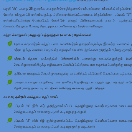
பகுதி “சி” ஆனது 25 குறைந்த மாசுறுதல் தொழில்துறை செயற்பாடுகளை உள்ளடக்கி இருப்பத
போன்ற உள்ளூராட்சி மன்றங்களுக்கு அதிகாரமளிக்கப்பட்டவையாக இருக்கின்றன. பட்டியல் “சி
மன்றங்களிடமிருந்து பெறப்படுதல் வேண்டும். உள்ளூர் அதிகாரசபைகள் சு.பா.அ. வழங்குத
வினைப்படுத்துகை போன்ற தொடர்புடைய பணிகளையும் மேற்கொள்கின்றன.
சுற்றாடல் பாதுகாப்பு அனுமதிப்பத்திரத்தின் (சு.பா.அ.) நோக்கங்கள்
தேசிய கழிவகற்றல் மற்றும் புகை வெளியேற்றல் தராதரங்களுக்கு இயைந்த வகையில் குற
சுற்றாடலுக்கு வெளியிடப்படுகின்ற கழிவுகள் வெளியேற்றங்களை தடுத்தல் அல்லது குறைத்
சுற்றாடல் மீதான தாக்கத்தின் பின்னணியில் அனைத்து ஊடகங்களுக்கும் (வளி, 
செயன்முறைகளிலிருந்து கழிவுகளை வெளியிடுகின்றவை என கருதப்படுபவற்றுக்கு மாசுறு
குறிப்பாக மாசுறுதல் செயன்முறைகளுக்கு மாசுபடுத்தல் கட்டுப்பாடு தொடர்பான வழிகாட்
முறைமையானதும் மாறுகின்ற மாசு தணிப்பு தொழில்நுட்பம் மற்றும் தூய உற்பத்தி, க
நெகிழ்ச்சித் தன்மையுடன் பதிலளிக்கின்றது என்பதை உறுதிப்படுத்தல்.
சு.பா.அ. ஒன்றின் செல்லுபடியாகும் காலம்
பட்டியல் “ஏ” இன் கீழ் குறித்துரைக்கப்பட்ட தொழில்துறை செயற்பாடுகளை உடையவை –
செல்லுபடியாகும் காலமனது ஆகக் கூடியது ஒரு வருடம்
பட்டியல் “பீ” இன் கீழ் குறித்துரைக்கப்பட்ட தொழில்துறை செயற்பாடுகளை உடையவை 
செல்லுபடியாகும் காலமனது ஆகக் கூடியது மூன்று வருடங்கள்