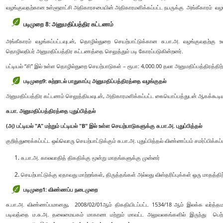
வழங்குவதற்கான உள்ளூராட்சி அதிகாரசபையின் அதிகாரமளிக்கப்பட்ட நபருக்கு அங்கீகாரம் வழங
படிமுறை 8: அனுமதிப்பத்திர கட்டணம்
அங்கீகாரம் வழங்கப்பட்டவுடன், தொழில்துறை செயற்பாட்டுக்கான சு.பா.அ. வழங்குவதற்க
தொழிலதிபர் அனுமதிப்பத்திர கட்டணத்தை செலுத்தும் படி கோரப்படுகின்றனர்.
பட்டியல் “சி” இல் உள்ள தொழில்துறை செயற்பாடுகள் – ரூபா: 4,000.00 தலா அனுமதிப்பத்திரத்திற்
படிமுறை
9:
சுற்றாடல் பாதுகாப்பு அனுமதிப்பத்திரத்தை வழங்குதல்
அனுமதிப்பத்திர கட்டணம் செலுத்தியவுடன், அதிகாரமளிக்கப்பட்ட கையொப்பத்துடன் ஆகக்கூடியத
சு.பா. அனுமதிப்பத்திரத்தை புதுப்பித்தல்
(அ) பட்டியல் "A" மற்றும் பட்டியல் "B" இல் உள்ள செயற்பாடுகளுக்கு சு.பா.அ. புதுப்பித்தல்
குறித்துரைக்கப்பட்ட ஒவ்வொரு செயற்பாட்டுக்கும் சு.பா.அ. புதுப்பித்தல் விண்ணப்பம் சமர்ப்பிக்கப
சு.பா.அ. காலவாதித் திகதிக்கு மூன்று மாதங்களுக்கு முன்னர்
செயற்பாட்டுக்கு ஏதாவது மாற்றங்கள், திருத்தங்கள் அல்லது விஸ்தரிப்புக்கள் ஒரு மாதத்திற
படிமுறை1:
விண்ணப்ப நடைமுறை
சு.பா.அ. விண்ணப்பமானது, 2008/02/01ஆம் திகதியிடப்பட்ட 1534/18 ஆம் இலக்க வர்த்தமா
படிவத்தை ம.சு.அ. தலைமையகம் மாகாண மற்றும் மாவட்ட அலுவலகங்களில் இருந்து பெற