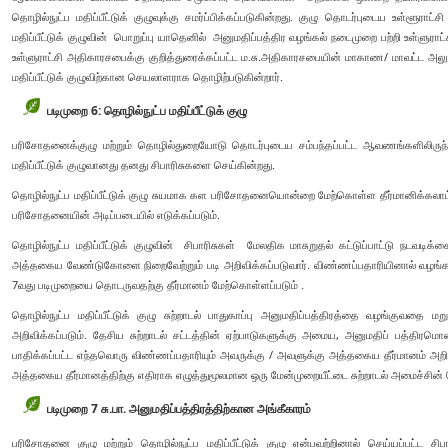
தொழில்நுட்ப மதிப்பீட்டுக் குழுவுக்கு சமர்ப்பிக்கப்படுகின்றது. குழு தொடர்புடைய உள்ளூராட
மதிப்பீட்டுக் குழுவின் பொறுப்பு யாதெனில் அனுமதிப்பத்திர வழங்கல் நடைமுறை பற்றி உள்ள
உள்ளுராட்சி அதிகாரசபைக்கு குறித்துரைக்கப்பட்ட ம.சு.அதிகாரசபையின் மாகாண/ மாவட்ட அலு
மதிப்பீட்டுக் குழுவிற்கான செயலாளராக தொழிற்படுகின்றார்.
படிமுறை 6: தொழில்நுட்ப மதிப்பீட்டுக் குழு
பரிசோதனைக்குழு மற்றும் தொழில்துறையோடு தொடர்புடைய சம்பந்தப்பட்ட ஆவணங்களிலிருந்த
மதிப்பீட்டுக் குழுவானது தனது சிபாரிசுகளை செய்கின்றது.
தொழில்நுட்ப மதிப்பீட்டுக் குழு சுயமாக கள பரிசோதனையொன்றை மேற்கொள்ள தீர்மானிக்கலாம்: 
பரிசோதனையின் அடிப்படையில் எடுக்கப்படும்.
தொழில்நுட்ப மதிப்பீட்டுக் குழுவின் சிபாரிசுகள் மேலதிக மாசுறுதல் கட்டுப்பாட்டு நட
அத்தகைய வேண்டுகோளை நிறைவேற்றும் படி அறிவிக்கப்படுவார். விண்ணப்பதாரியினால் வழங்கப்ப
7வது படிமுறையை தொடருவதற்கு தீர்மானம் மேற்கொள்ளப்படும் .
தொழில்நுட்ப மதிப்பீட்டுக் குழு சுற்றாடல் பாதுகாப்பு அனுமதிப்பத்திரத்தை வழங்குவதை மற
அறிவிக்கப்படும். தேசிய சுற்றாடல் சட்டத்தின் ஏற்பாடுகளுக்கு அமைய, அனுமதிப் பத்திர
பாதிக்கப்பட்ட எந்தவொரு விண்ணப்பதாரியும் அவருக்கு / அவளுக்கு அத்தகைய தீர்மானம் அறிவிக்
அத்தகைய தீர்மானத்திற்கு எதிராக எழுத்துமூலமான ஒரு மேன்முறையீட்டை சுற்றாடல் அமைச்சின்
படிமுறை 7 சு.பா. அனுமதிப்பத்திரத்திற்கான அங்கீகாரம்
பரிசோதனை குழு மற்றும் தொழில்நுட்ப மதிப்பீட்டுக் குழு என்பவற்றினால் செய்யப்பட்ட சிப