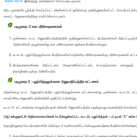
www.cea.lk
இலிருந்து தரவிறக்கம் செய்யவும் முடியும்.
உரிய முறையில் பூர்த்தி செய்யப்பட்ட விண்ணப்பம் ஒவ்வொரு குறித்துரைக்கப்பட்ட செயற்பாட
மாவட்ட அலுவலகத்திற்கு சமர்ப்பிக்கப்படலாம்.
படிமுறை: 2 கள பரிசோதனைகள்
முன்னைய சு.பா. அனுமதிப்பத்திரத்தில் குறித்துரைக்கப்பட்ட நிபந்தனைகள் மீறப்பட்டிர
அதிகாரிகள் குழுவொன்று கள பரிசோதனை ஒன்றை மேற்கொள்ளும்.
சு.பா.அ. புதுப்பித்தலுக்காக மேற்கொள்ளப்படுகின்ற பரிசோதனைக்கு பரிசோதனைக் க
நிபந்தனைகளினை மீறப்பட்டமை அவதானிக்கப்பட்டால், பொருத்தமான மாசுறுதல் கட
தொழிலதிபருக்கு அறிவிப்படும்.
படிமுறை 3 : புதுப்பித்தலுக்கான அனுமதிப்பத்திர கட்டணம்
எந்தவொரு சு.பா. அனுமதிப்பத்திர புதுப்பித்தலுக்கான கட்டணமானது முன்னைய சு.பா.அ. கட்ட
காலப்பிரிவு அனுமதிப்பத்திரத்தில் குறிப்பிடப்படுகிறது.
சு.பா.அ. கட்டணத்தை செலுத்தியதன் பின்னர் அனுமதிப்பத்திர வழங்குவது கவனத்திற் கொள்ளப்ப
(ஆ) உள்ளூராட்சி அதிகாரசபையினல் (உ.அ)வழங்கப்பட்ட சு.ப.அ. புதுப்பித்தல் – பட்டியல் "C" உள்
தொழில்துறை செயற்பாடுகளின் பின்தொடர் கண்காணிப்பு பின்வருவனவற்றை மேற்கொள்கின்றன
தொழில்துறைகளில் தாபிக்கப்பட்டுள்ள மாசுறுதல் கட்டுப்பாடு முறைமைகளின் செயலாற