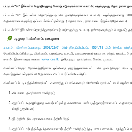
பட்டியல் “சி” இல் உள்ள தொழில்துறை செயற்பாடுகளுக்கான சு.பா.அ. வழங்குவது தொடர்பான ந
பட்டியல் “சி” இல் உள்ள தொழில்துறை செயற்பாடுகளுக்கான சு.பா.அ. வழங்குதலானது 200
அதிகாரசபைகளுக்கு ஒப்படைக்கப்பட்டுள்ளது. (மாநகர சபை, நகர சபை மற்றும் பிரதேச சபை)
பட்டியல் “சி” இல் உள்ள தொழில்துறை செயற்பாடுகளுக்கு சு.பா.அ. ஒன்றை வழங்கும் போது கீழ் கு
படிமுறை 1: விண்ணப்ப நடைமுறை
சு.பா.அ. விண்ணப்பமானது,
2008/02/01 ஆம் திகதியிடப்பட்ட 1534/18 ஆம் இலக்க வர்த்
வெளியிடப்பட்டுள்ளது. விண்ணப்ப படிவத்தை ம.சு.அ. தலைமையகம் மாகாண மற்றும் மாவட்ட அலுவ
ம.சு.அ. இணையத்தளமான
www.cea.lk
இலிருந்தும் தரவிறக்கம் செய்ய முடியும்.
விண்ணப்பிக்கும் நோக்கத்திற்காக ஒவ்வொரு குறித்துரைக்கப்பட்ட செயற்பாட்டுக்கும் உரிய 
அமைந்துள்ள உள்ளுராட்சி அதிகாரபையிடம் சமர்ப்பிக்வேண்டும்.
விண்ணப்பப் படிவத்தில் கோரப்பட்ட அனைத்து விபரங்களையும் விண்ணப்பதாரி கட்டாயம் வழங்க வ
வியாபார பதிவுக்கான சான்றிதழ்
குறிப்பிட்ட தொழில்துறை செயற்பாட்டுக்கு காணியை பயன்படுத்துவதற்கான சட்ட அதிகாரமள
பிரதி முதலியன)
இடத்தின் நில அளவை வரைபடத்தின் பிரதி.
குறிப்பிட்ட உற்பத்திக்கு தேவையான உற்பத்திச் சான்றிதழ் (குடிபான வகைகள், மருந்துப் பொ