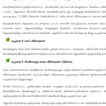
தொழிலதிபரினால் பூர்த்தி செய்யப்பட்ட விபரங்களின் அடிப்படையில் செலுத்தப்பட வேண்டி
/ மாவட்ட அலுவலகம் தீர்மானிப்பதோடு, தொழிலதிபருக்கு ஒரு எழுத்துமூல வேண்டுகோள் விடுக்
கூடியது ரூபா. 11,200/- (அரசாங்க அங்கீகரிக்கப்பட்ட வரியுடன்) உம் பரிசோதனை கட்டணமாக உள்
தொழிலதிபர்கள் அத்தகைய கட்டணத்தை ம.சு.அ. சபையின் பொருத்தமான மாகாண/ மாவட்
மாகாண/ மாவட்ட அலுவலகத்திற்கு செலுத்துதல் வேண்டும். கொடுப்பனவு செய்யப்பட்டதன்
அலுவலகத்திற்கு சமர்ப்பிக்கப்படல் வேண்டும். பற்றுச்சீட்டு கிடைக்கப்பெற்றவுடன் 4வது படிமுறை ந
படிமுறை 4: களப் பரிசோதனை
தொழில்துறை தொடர்பில் விண்ணப்பத்தில் பூர்த்தி செய்யப்பட்ட தரவுகளை மதிப்பிட்டுக் கொள்
தொழில்துறை இயங்குவதற்கான சாத்தியப்பாட்டை தீர்மானிக்கவும் அலுவலர்கள் குழுவொன்று 
படிமுறை 5: சிபாரிசுகளுடனான பரிசோதனை அறிக்கை
சமூக தாக்கங்களையும் அவற்றிற்கான சிபாரிசுகளுடனும் மற்றும் விண்ணப்பதாரரினால் வழங்கப்
பரிசோதனை விபரங்களின் அடிப்படையிலும் பரிசோதனை குழுவானது அறிக்கை ஒன்றை தயாரிக்க
படிமுறை தொடர்ந்துசெல்லும்.
சிபாரிசு செய்யப்பட்ட முன்மொழிவு மேலதிக மாசுறுதல் கட்டுப்பாட்டு நடவடிக்கைகளு
வேண்டுகோளை நிறைவேற்றும் படி அறிவிக்கப்படுவார். விண்ணப்பதாரியினால் வழங்கப்பட்ட மேலத
வழங்குவதற்கான தீர்மானம் மேற்கொள்ளப்படுவதோடு 6வது படிமுறை தொடரும்.
அனுமதிப்பத்திரத்தை வழங்குவதை அல்லது மறுப்பதற்கு தீர்மானிக்கப்பட்டால், அதன்நிமித்தம் விண