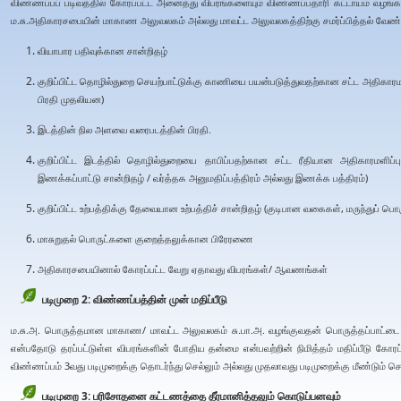
விண்ணப்பப் படிவத்தில் கோரப்பட்ட அனைத்து விபரங்களையும் விண்ணப்பதாரி கட்டாயம் வழங்
ம.சு.அதிகாரசபையின் மாகாண அலுவலகம் அல்லது மாவட்ட அலுவலகத்திற்கு சமர்ப்பித்தல் வேண்ட
வியாபார பதிவுக்கான சான்றிதழ்
குறிப்பிட்ட தொழில்துறை செயற்பாட்டுக்கு காணியை பயன்படுத்துவதற்கான சட்ட அதிகாரமள
பிரதி முதலியன)
இடத்தின் நில அளவை வரைபடத்தின் பிரதி.
குறிப்பிட்ட இடத்தில் தொழில்துறையை தாபிப்பதற்கான சட்ட ரீதியான அதிகாரமளிப்
இணக்கப்பாட்டு சான்றிதழ் / வர்த்தக அனுமதிப்பத்திரம் அல்லது இணக்க பத்திரம்)
குறிப்பிட்ட உற்பத்திக்கு தேவையான உற்பத்திச் சான்றிதழ் (குடிபான வகைகள், மருந்துப் பொ
மாசுறுதல் பொருட்களை குறைத்தலுக்கான பிரேரணை
அதிகாரசபையினால் கோரப்பட்ட வேறு ஏதாவது விபரங்கள்/ ஆவணங்கள்
படிமுறை 2: விண்ணப்பத்தின் முன் மதிப்பீடு
ம.சு.அ. பொருத்தமான மாகாண/ மாவட்ட அலுவலகம் சு.பா.அ. வழங்குவதன் பொருத்தப்பாட்டை சரி
என்பதோடு தரப்பட்டுள்ள விபரங்களின் போதிய தன்மை என்பவற்றின் நிமித்தம் மதிப்பீடு கோரப்ப
விண்ணப்பம் 3வது படிமுறைக்கு தொடர்ந்து செல்லும் அல்லது முதலாவது படிமுறைக்கு மீண்டும் செல
படிமுறை 3: பரிசோதனை கட்டணத்தை தீர்மானித்தலும் கொடுப்பனவும்