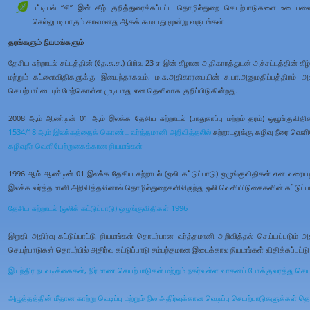
பட்டியல் “சி” இன் கீழ் குறித்துரைக்கப்பட்ட தொழில்துறை செயற்பாடுகளை உடையவை 
செல்லுபடியாகும் காலமனது ஆகக் கூடியது மூன்று வருடங்கள்
தரங்களும் நியமங்களும்
தேசிய சுற்றாடல் சட்டத்தின் (தே.சு.ச.) பிரிவு 23 ஏ இன் கீழான அதிகாரத்துடன் அச்சட்டத்தின்
மற்றும் கட்ளைவிதிகளுக்கு இயைந்தாகவும், ம.சு.அதிகாரபையின் சு.பா.அனுமதிப்பத்திரம் 
செயற்பாட்டையும் மேற்கொள்ள முடியாது என தெளிவாக குறிப்பிடுகின்றது.
2008 ஆம் ஆண்டின் 01 ஆம் இலக்க தேசிய சுற்றாடல் (பாதுகாப்பு மற்றம் தரம்) ஒழுங்குவித
1534/18 ஆம் இலக்கத்தைக் கொண்ட வர்த்தமானி அறிவித்தலில்
சுற்றாடலுக்கு கழிவு நீரை வெ
கழிவுநீர் வெளியேற்றுகைக்கான நியமங்கள்
1996 ஆம் ஆண்டின் 01 இலக்க தேசிய சுற்றாடல் (ஒலி கட்டுப்பாடு) ஒழுங்குவிதிகள் என வரையறு
இலக்க வர்த்தமானி அறிவித்தலினால் தொழில்துறைகளிலிருந்து ஒலி வெளியிடுகைகளின் கட்டுப்ப
தேசிய சுற்றாடல் (ஒலிக் கட்டுப்பாடு) ஒழுங்குவிதிகள் 1996
இறுதி அதிர்வு கட்டுப்பாட்டு நியமங்கள் தொடர்பான வர்த்தமானி அறிவித்தல் செய்யப்படும் அத
செயற்பாடுகள் தொடர்பில் அதிர்வு கட்டுப்பாடு சம்பந்தமான இடைக்கால நியமங்கள் விதிக்கப்பட்ட
இயந்திர நடவடிக்கைகள், நிர்மாண செயற்பாடுகள் மற்றும் நகர்வுள்ள வாகனப் போக்குவரத்து செய
அழுத்தத்தின் மீதான காற்று வெடிப்பு மற்றும் நில அதிர்வுக்கான வெடிப்பு செயற்பாடுகளுக்கள