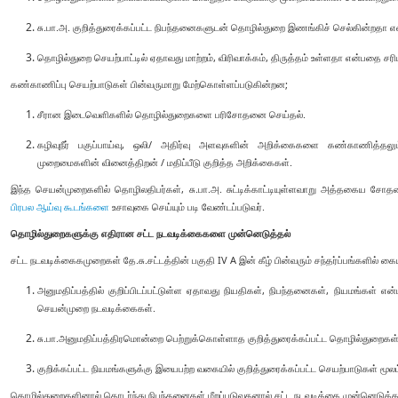
சு.பா.அ. குறித்துரைக்கப்பட்ட நிபந்தனைகளுடன் தொழில்துறை இணங்கிச் செல்கின்றத
தொழில்துறை செயற்பாட்டில் ஏதாவது மாற்றம், விரிவாக்கம், திருத்தம் உள்ளதா என்பதை சரிப
கண்காணிப்பு செயற்பாடுகள் பின்வருமாறு மேற்கொள்ளப்படுகின்றன;
சீரான இடைவெளிகளில் தொழில்துறைகளை பரிசோதனை செய்தல்.
கழிவுநீர் பகுப்பாய்வு, ஒலி/ அதிர்வு அளவுகளின் அறிக்கைகளை கண்காணித்தலும் 
முறைமைகளின் வினைத்திறன் / மதிப்பீடு குறித்த அறிக்கைகள்.
இந்த செயன்முறைகளில் தொழிலதிபர்கள், சு.பா.அ. சுட்டிக்காட்டியுள்ளவாறு அத்தகைய ச
பிரபல ஆய்வு கூடங்களை
உசாவுகை செய்யும் படி வேண்டப்படுவர்.
தொழில்துறைகளுக்கு எதிரான சட்ட நடவடிக்கைகளை முன்னெடுத்தல்
சட்ட நடவடிக்கைகமுறைகள் தே.சு.சட்டத்தின் பகுதி IV A இன் கீழ் பின்வரும் சந்தர்ப்பங்களில் கை
அனுமதிப்பத்தில் குறிப்பிடப்பட்டுள்ள ஏதாவது நியதிகள், நிபந்தனைகள், நியமங்கள் என
செயன்முறை நடவடிக்கைகள்.
சு.பா.அனுமதிப்பத்திரமொன்றை பெற்றுக்கொள்ளாத குறித்துரைக்கப்பட்ட தொழில்துறைகள்
குறிக்கப்பட்ட நியமங்களுக்கு இயைபற்ற வகையில் குறித்துரைக்கப்பட்ட செயற்பாடுகள் மூலம
தொழில்துறைகளினால் தொடர்ந்து நிபந்தனைகள் மீறப்படுவதனால் சட்ட நடவடிக்கை முன்னெடுக்கப