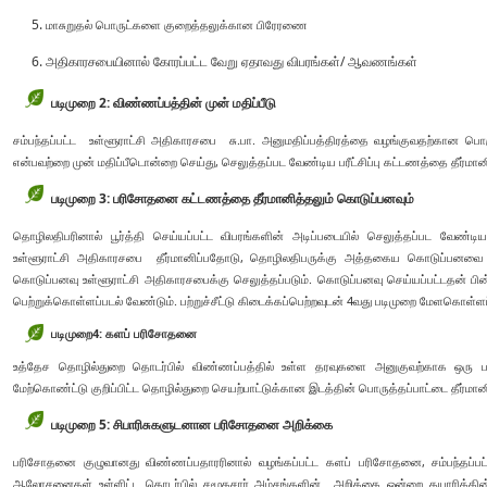
மாசுறுதல் பொருட்களை குறைத்தலுக்கான பிரேரணை
அதிகாரசபையினால் கோரப்பட்ட வேறு ஏதாவது விபரங்கள்/ ஆவணங்கள்
படிமுறை 2: விண்ணப்பத்தின் முன் மதிப்பீடு
சம்பந்தப்பட்ட உள்ளூராட்சி அதிகாரசபை சு.பா. அனுமதிப்பத்திரத்தை வழங்குவதற்கான பொர
என்பவற்றை முன் மதிப்பீடொன்றை செய்து, செலுத்தப்பட வேண்டிய பரீட்சிப்பு கட்டணத்தை தீர்மானி
படிமுறை 3: பரிசோதனை கட்டணத்தை தீர்மானித்தலும் கொடுப்பனவும்
தொழிலதிபரினால் பூர்த்தி செய்யப்பட்ட விபரங்களின் அடிப்படையில் செலுத்தப்பட வே
உள்ளூராட்சி அதிகாரசபை தீர்மானிப்பதோடு, தொழிலதிபருக்கு அத்தகைய கொடுப்பனவை ச
கொடுப்பனவு உள்ளூராட்சி அதிகாரசபைக்கு செலுத்தப்படும். கொடுப்பனவு செய்யப்பட்டதன் பின்னர
பெற்றுக்கொள்ளப்படல் வேண்டும். பற்றுச்சீட்டு கிடைக்கப்பெற்றவுடன் 4வது படிமுறை மேளகொள்ளப்
படிமுறை
4:
களப் பரிசோதனை
உத்தேச தொழில்துறை தொடர்பில் விண்ணப்பத்தில் உள்ள தரவுகளை அனுகுவற்காக ஒர
மேற்கொண்ட்டு குறிப்பிட்ட தொழில்துறை செயற்பாட்டுக்கான இடத்தின் பொருத்தப்பாட்டை தீர்மானி
படிமுறை 5: சிபாரிசுகளுடனான பரிசோதனை அறிக்கை
பரிசோதனை குழுவானது விண்ணப்பதாரரினால் வழங்கப்பட்ட களப் பரிசோதனை, சம்பந்தப்பட
ஆலோசனைகள் உள்ளிட்ட தொடர்பில் சமூகசார் அம்சங்களின் அறிக்கை ஒன்றை தயாரிக்கின்ற