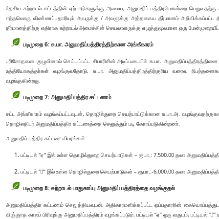
தேசிய சுற்றாடல் சட்டத்தின் ஏற்பாடுகளுக்கு அமைய, அனுமதிப் பத்திரமொன்றை பெறுவதற்கு
எந்தவொரு விண்ணப்பதாரியும் அவருக்கு / அவளுக்கு அத்தகைய தீர்மானம் அறிவிக்கப்பட்ட தி
தீர்மானத்திற்கு எதிராக சுற்றாடல் அமைச்சின் செயலாளருக்கு எழுத்துமூலமான ஒரு மேன்முறையீட
படிமுறை 6: சு.பா. அனுமதிப்பத்திரத்திற்கான அங்கீகாரம்
பரிசோதனை குழுவினால் செய்யப்பட்ட சிபாரிசின் அடிப்படையில் சு.பா. அனுமதிப்பத்திரத்தின
உத்தியோகத்தர்கள் வழங்குவதோடு, சு.பா. அனுமதிப்பத்திரத்திற்குரிய வரைவு நிபந்தனைகள
வழங்குகின்றது.
படிமுறை 7: அனுமதிப்பத்திர கட்டணம்
சட்ட அங்கீகாரம் வழங்கப்பட்டவுடன், தொழில்துறை செயற்பாட்டுக்கான சு.பா.அ. வழங்குவதற்க
தொழிலதிபர் அனுமதிப்பத்திர கட்டணத்தை செலுத்தும் படி கோரப்படுகின்றனர்.
அனுமதிப் பத்திர கட்டண விபரங்கள்
பட்டியல் “ஏ” இல் உள்ள தொழில்துறை செயற்பாடுகள் – ரூபா.: 7,500.00 தலா அனுமதிப்பத்திர
பட்டியல் “பீ” இல் உள்ள தொழில்துறை செயற்பாடுகள் – ரூபா.:-6,000.00 தலா அனுமதிப்பத்தி
படிமுறை 8: சுற்றாடல் பாதுகாப்பு அனுமதிப் பத்திரத்தை வழங்குதல்
அனுமதிப்பத்திர கட்டணம் செலுத்தியவுடன், அதிகாரமளிக்கப்பட்ட ஒப்பதாரரின் கையொப்பத்துடன்
விஞ்ஞாத காலப் பிரிவுக்கு அனுமதிப்பத்திரம் வழங்கப்படும். பட்டியல் “ஏ” ஒரு வருடம், பட்டியல் “பீ” ம