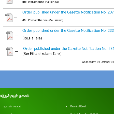
(Re: Warathenna-Hakkinda)
Order published under the Gazette Notification No. 20
---
(Re: Pansalathenne-Maussawa)
Order published under the Gazette Notification No. 23
---
(Re.Haliela)
Order published under the Gazette Notification No. 2
---
(Re: Ethaleikulam Tank)
Wednesday, 29 October 202
சுற்றுச்சூழல் தகவல்
தகவல் மையம்
வெளியீடுகள்