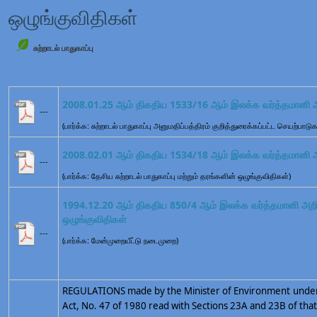
ஒழுங்குவிதிகள்
சுற்றாடல் பாதுகாப்பு
2008.01.25 ஆம் திகதிய 1533/16 ஆம் இலக்க வர்த்தமானி அற
---
(பார்க்க: சுற்றாடல் பாதுகாப்பு அனுமதிப்பத்திரம் குறித்துரைக்கப்பட்ட செயற்பாடுக
2008.02.01 ஆம் திகதிய 1534/18 ஆம் இலக்க வர்த்தமானி அற
---
(பார்க்க: தேசிய சுற்றாடல் பாதுகாப்பு மற்றும் தரங்களின் ஒழுங்குவிதிகள்)
1994.12.20 ஆம் திகதிய 850/4 ஆம் இலக்க வர்த்தமானி அறிவி
ஒழுங்குவிதிகள்
---
(பார்க்க: மேன்முறையீட்டு நடைமுறை)
REGULATIONS made by the Minister of Environment under 
Act, No. 47 of 1980 read with Sections 23A and 23B of that