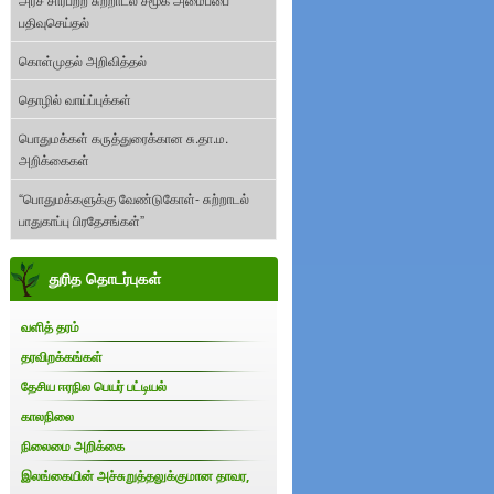
பதிவுசெய்தல்
கொள்முதல் அறிவித்தல்
தொழில் வாய்ப்புக்கள்
பொதுமக்கள் கருத்துரைக்கான சு.தா.ம.
அறிக்கைகள்
“பொதுமக்களுக்கு வேண்டுகோள்- சுற்றாடல்
பாதுகாப்பு பிரதேசங்கள்”
துரித தொடர்புகள்
வளித் தரம்
தரவிறக்கங்கள்
தேசிய ஈரநில பெயர் பட்டியல்
காலநிலை
நிலைமை அறிக்கை
இலங்கையின் அச்சுறுத்தலுக்குமான தாவர,