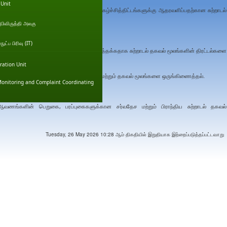
 Unit
ால் நடாத்தப்படுகின்ற விழிப்புணர்வு நிகழ்ச்சித்திட்டங்களுக்கு ஆதரவளிப்பதற்கான சுற்றாடல்
ரட்டலை பேணிவருகின்றன.
அபிவிருத்தி அலகு
ட்ப பிரிவு (IT)
ு தகவல் தேவைகளையும் திருப்தி செய்யத்தக்கதாக சுற்றாடல் தகவல் மூலங்களின் திரட்டல்களை
ration Unit
்திட்டங்கள் ஊடாக சுற்றாடல் தகவல் திரட்டல் மற்றும் தகவல் மூலங்களை ஒருங்கிணைத்தல்.
onitoring and Complaint Coordinating
குதல்.
 ஆவணங்களின் பெறுகை, பரப்புகைகளுக்கான சர்வதேச மற்றும் பிராந்திய சுற்றாடல் தகவல்
Tuesday, 26 May 2026 10:28 ஆம் திகதியில் இறுதியாக இற்றைப்படுத்தப்பட்டவாறு