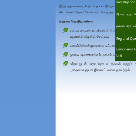
Investigation
இந்த நூலகங்கள், தொடர்புடைய இயற்கை கள நிலையங்களின
விடயங்கள் தொடர்பில் கவனம் செலுத்தப்பட்ட தமது தி
ஆய்வு மற்றும் 
பிரதான தொழிற்பாடுகள்
தகவல் தொழில்நு
தகவல் பாவனையாளர்களின் அனைத்து வகுதியினத
உருவாக்கி விருத்தி செய்தல்.
Regional Ope
வலைப்பின்னல் முறைமை, கூட்டாண்மை நிகழ்ச்சித
Compliance M
நூலக, ஆவணமாக்கல், தகவல் சேவைகளை வழங்
Unit
சுற்றாடலுடன் தொடர்புடைய தகவல் மற்றும்
முறைமைகளுடன் இணைப்புகளை தாபித்தல்.