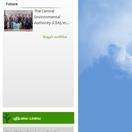
Future
The Central
Environmental
Authority (CEA), in...
மேலும் வாசிக்க
புதியவை யாவை
அரச சார்பற்ற சுற்றாடல் சமூக அமைப்பை