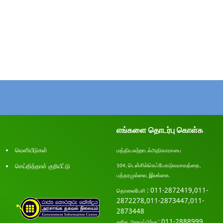
எங்களை தொடர்பு கொள்க
வெளியீடுகள்
மத்திய
சுற்றாடல்
அதிகாரசபை
செய்தித்தாள் குறியீட்டு
டென்சில்
கெப்பேகடுவ
மாவத்தை
104,
,
பத்தரமுல்லை
இலங்கை
.
,
: 011-2872419,011-
தொலை
பேசி
2872278,011-2873447,011-
2873448
: 011-2888999
துரித அழைப்பிற்கு