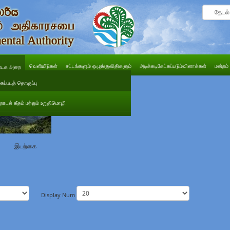
வெளியீடுகள்
சட்டங்களும் ஒழுங்குவிதிகளும்
அடிக்கடிகேட்கப்படும்வினாக்கள்
மன்றம்
டக அறை
கைப்படத் தொகுப்பு
ற்றாடல் கீதம் மற்றும் உறுதிமொழி
இயற்கை
Display Num