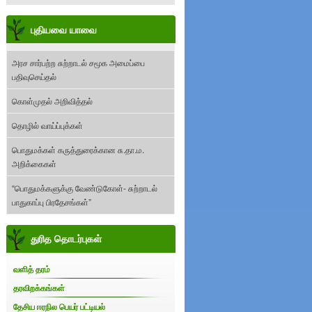
புதியவை யாவை
அரச சார்பற்ற சுற்றாடல் சமூக அமைப்பை
பதிவுசெய்தல்
கொள்முதல் அறிவித்தல்
தொழில் வாய்ப்புக்கள்
பொதுமக்கள் கருத்துரைக்கான சு.தா.ம.
அறிக்கைகள்
“பொதுமக்களுக்கு வேண்டுகோள்- சுற்றாடல்
பாதுகாப்பு பிரதேசங்கள்”
துரித தொடர்புகள்
வளித் தரம்
தரவிறக்கங்கள்
தேசிய ஈரநில பெயர் பட்டியல்