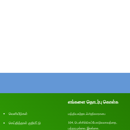
எங்களை தொடர்பு கொள்க
வெளியீடுகள்
மத்திய
சுற்றாடல்
அதிகாரசபை
செய்தித்தாள் குறியீட்டு
டென்சில்
கெப்பேகடுவ
மாவத்தை
104,
,
பத்தரமுல்லை
இலங்கை
.
,