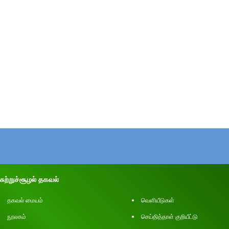
சுற்றுச்சூழல் தகவல்
தகவல் மையம்
வெளியீடுகள்
நூலகம்
செய்தித்தாள் குறியீட்டு