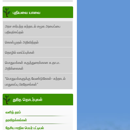
புதியவை யாவை
அரச சார்பற்ற சுற்றாடல் சமூக அமைப்பை
பதிவுசெய்தல்
கொள்முதல் அறிவித்தல்
தொழில் வாய்ப்புக்கள்
பொதுமக்கள் கருத்துரைக்கான சு.தா.ம.
அறிக்கைகள்
“பொதுமக்களுக்கு வேண்டுகோள்- சுற்றாடல்
பாதுகாப்பு பிரதேசங்கள்”
துரித தொடர்புகள்
வளித் தரம்
தரவிறக்கங்கள்
தேசிய ஈரநில பெயர் பட்டியல்