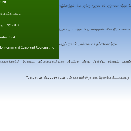
 Unit
ால் நடாத்தப்படுகின்ற விழிப்புணர்வு நிகழ்ச்சித்திட்டங்களுக்கு ஆதரவளிப்பதற்கான சுற்றாடல்
ரட்டலை பேணிவருகின்றன.
அபிவிருத்தி அலகு
ட்ப பிரிவு (IT)
ு தகவல் தேவைகளையும் திருப்தி செய்யத்தக்கதாக சுற்றாடல் தகவல் மூலங்களின் திரட்டல்களை
ration Unit
்திட்டங்கள் ஊடாக சுற்றாடல் தகவல் திரட்டல் மற்றும் தகவல் மூலங்களை ஒருங்கிணைத்தல்.
onitoring and Complaint Coordinating
குதல்.
 ஆவணங்களின் பெறுகை, பரப்புகைகளுக்கான சர்வதேச மற்றும் பிராந்திய சுற்றாடல் தகவல்
Tuesday, 26 May 2026 10:28 ஆம் திகதியில் இறுதியாக இற்றைப்படுத்தப்பட்டவாறு