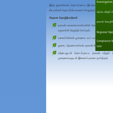
Investigation
இந்த நூலகங்கள், தொடர்புடைய இயற்கை கள நிலையங்களின
விடயங்கள் தொடர்பில் கவனம் செலுத்தப்பட்ட தமது தி
ஆய்வு மற்றும் 
பிரதான தொழிற்பாடுகள்
தகவல் தொழில்நு
தகவல் பாவனையாளர்களின் அனைத்து வகுதியினத
உருவாக்கி விருத்தி செய்தல்.
Regional Ope
வலைப்பின்னல் முறைமை, கூட்டாண்மை நிகழ்ச்சித
Compliance M
நூலக, ஆவணமாக்கல், தகவல் சேவைகளை வழங்
Unit
சுற்றாடலுடன் தொடர்புடைய தகவல் மற்றும்
முறைமைகளுடன் இணைப்புகளை தாபித்தல்.