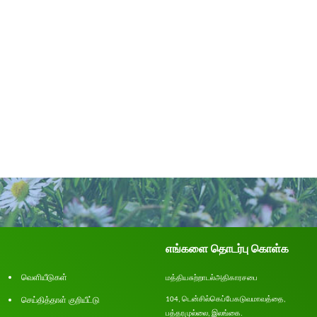
எங்களை தொடர்பு கொள்க
வெளியீடுகள்
மத்திய
சுற்றாடல்
அதிகாரசபை
செய்தித்தாள் குறியீட்டு
டென்சில்
கெப்பேகடுவ
மாவத்தை
104,
,
பத்தரமுல்லை
இலங்கை
.
,