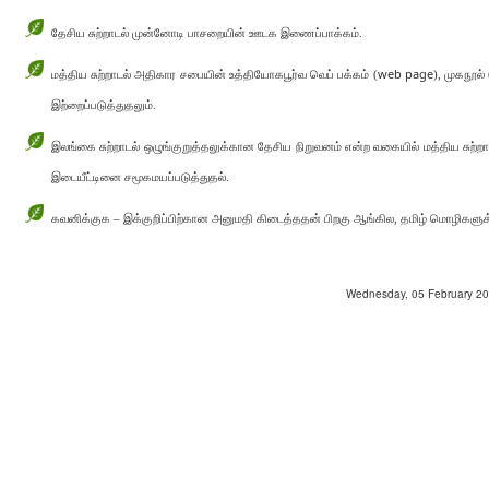
தேசிய சுற்றாடல் முன்னோடி பாசறையின் ஊடக இணைப்பாக்கம்.
web page
மத்திய சுற்றாடல் அதிகார சபையின் உத்தியோகபூர்வ வெப் பக்கம்
(
)
, முகநூல்
இற்றைப்படுத்துதலும்.
இலங்கை சுற்றாடல் ஒழுங்குறுத்தலுக்கான தேசிய நிறுவனம் என்ற வகையில் மத்திய சுற்றா
இடையீட்டினை சமூகமயப்படுத்துதல்.
கவனிக்குக – இக்குறிப்பிற்கான அனுமதி கிடைத்ததன் பிறகு ஆங்கில, தமிழ் மொழிகளுக்க
Wednesday, 05 February 202