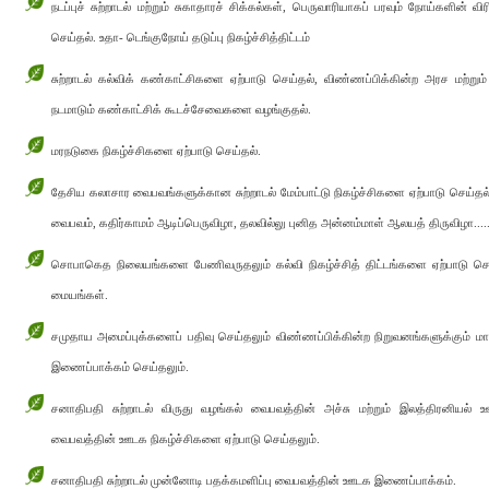
நடப்புச் சுற்றாடல் மற்றும் சுகாதாரச் சிக்கல்கள், பெருவாரியாகப் பரவும் நோய்களின் விர
செய்தல். உதா- டெங்குநோய் தடுப்பு நிகழ்ச்சித்திட்டம்
சுற்றாடல் கல்விக் கண்காட்சிகளை ஏற்பாடு செய்தல், விண்ணப்பிக்கின்ற அரச மற்ற
நடமாடும் கண்காட்சிக் கூடச்சேவைகளை வழங்குதல்.
மரநடுகை நிகழ்ச்சிகளை ஏற்பாடு செய்தல்.
தேசிய கலாசார வைபவங்களுக்கான சுற்றாடல் மேம்பாட்டு நிகழ்ச்சிகளை ஏற்பாடு செய
வைபவம், கதிர்காமம் ஆடிப்பெருவிழா, தலவில்லு புனித அன்னம்மாள் ஆலயத் திருவிழா.....
சொபாகெத நிலையங்களை பேணிவருதலும் கல்வி நிகழ்ச்சித் திட்டங்களை ஏற்பாடு செ
மையங்கள்.
சமுதாய அமைப்புக்களைப் பதிவு செய்தலும் விண்ணப்பிக்கின்ற நிறுவனங்களுக்கும
இணைப்பாக்கம் செய்தலும்.
சனாதிபதி சுற்றாடல் விருது வழங்கல் வைபவத்தின் அச்சு மற்றும் இலத்திரனியல் 
வைபவத்தின் ஊடக நிகழ்ச்சிகளை ஏற்பாடு செய்தலும்.
சனாதிபதி சுற்றாடல் முன்னோடி பதக்கமளிப்பு வைபவத்தின் ஊடக இணைப்பாக்கம்.