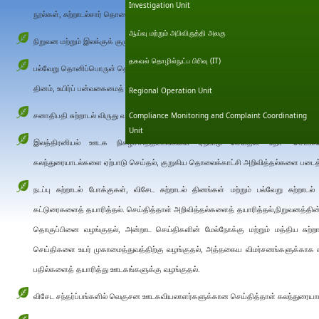
Investigation Unit
நூல்கள், சுற்றாடல்சார் தொலைக்காட்சி நாடகங்கள், சுற்றாடல் கீதங்கள், வீடியோ நிகழ்ச்சிகள
ஆய்வு மற்றும் அபிவிருத்தி அலகு
நிறுவன மற்றும் இலக்குக் குழுக்களுக்கான கல்வி, மேம்பாட்டு நிகழ்ச்சித்திட்டங்களை ஏற்
தகவல் தொழில்நுட்ப பிரிவு (IT)
பல்வேறு தொனிப்பொருள் தொடர்பில் உலக சுற்றாடல் தினத்திற்கான தேசிய நிகழ்ச்சிகளை ஏ
தினம், உயிர்ப் பன்வகைமைத் தினம்......
Regional Operation Unit
Compliance Monitoring and Complaint Coordinating
சனாதிபதி சுற்றாடல் விருது வழங்கல் வைபவத்தின் அரங்காட்டுகைப் பணிகளை ஏற்பாடு செய
Unit
இலத்திரனியல் ஊடக நிகழ்ச்சித்திட்டங்களை ஏற்பாடு செய்தல். உதா- சொ
கலந்துரையாடல்களை ஏற்பாடு செய்தல், குறுகிய தொலைக்காட்சி அறிவித்தல்களை படைத்தல
நடப்பு சுற்றாடல் போக்குகள், வி​சேட சுற்றாடல் தினங்கள் மற்றும் பல்வேறு சுற்றாட
கட்டுரைகளைத் தயாரித்தல். செய்தித்தாள் அறிவித்தல்களைத் தயாரித்தல்,நிறுவனத்தின் 
தொகுப்பினை வழங்குதல், அன்றாட செய்திகளின் மேல்நோக்கு மற்றும் மத்திய சுற்ற
செய்திகளை உயர் முகாமைத்துவத்திற்கு வழங்குதல், அத்தகைய விமர்சனங்களுக்காக சம்
பதில்களைத் தயாரித்து ஊடகங்களுக்கு வழங்குதல்.
விசேட சந்தர்ப்பங்களில் வெகுசன ஊடகவியலாளர்களுக்கான செய்தித்தாள் கலந்துரை