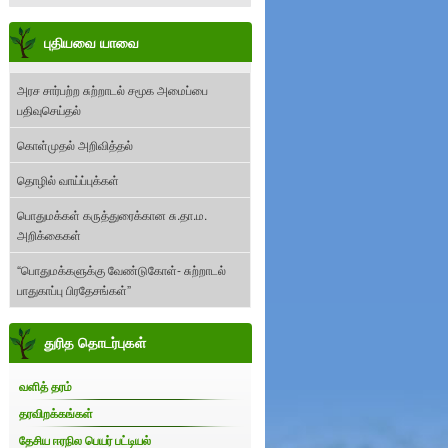
புதியவை யாவை
அரச சார்பற்ற சுற்றாடல் சமூக அமைப்பை
பதிவுசெய்தல்
கொள்முதல் அறிவித்தல்
தொழில் வாய்ப்புக்கள்
பொதுமக்கள் கருத்துரைக்கான சு.தா.ம.
அறிக்கைகள்
“பொதுமக்களுக்கு வேண்டுகோள்- சுற்றாடல்
பாதுகாப்பு பிரதேசங்கள்”
துரித தொடர்புகள்
வளித் தரம்
தரவிறக்கங்கள்
தேசிய ஈரநில பெயர் பட்டியல்