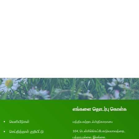
எங்களை தொடர்பு கொள்க
வெளியீடுகள்
மத்திய
சுற்றாடல்
அதிகாரசபை
செய்தித்தாள் குறியீட்டு
டென்சில்
கெப்பேகடுவ
மாவத்தை
104,
,
பத்தரமுல்லை
இலங்கை
.
,