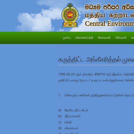
முகப்பு
எங்களைப்பற்றி
சேவைகள்
பிரிவுகள்
ஊ
கருத்திட்ட அங்கீகரித்தல் 
1995.02.23 ஆம் திகதிய 859/14 ஆம் இலக்க அதிவிசே
குறிப்பிட்டவாறு ஆ.சு.ப./ சு.தா.ம. என்பற்றுக்கான அங்
1. பின்வரும் பணிகள் குறித்துரைக்கப்பட்டுள்ள தொடர
a) தேசிய திட்டமிடல்
b) நீர்ப்பாசனம்
c) சக்தி
d) விவசாயம்
e) காணிகள்