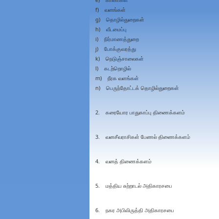
f) வனங்கள்
g) தொழில்துறைகள்
h) வீடமைப்பு
i) நிர்மாணத்துறை
j) போக்குவரத்து
k) நெடுஞ்சாலைகள்
l) கடற்றொழில்
m) நீரக வளங்கள்
n) பெருந்தோட்டக் தொழில்துறைகள்
2. கரையோர பாதுகாப்பு திணைக்களம்
3. வனசீவராசிகள் பேணல் திணைக்களம்
4. வனத் திணைக்களம்
5. மத்திய சுற்றாடல் அதிகாரசபை
6. நகர அபிவிருத்தி அதிகாரசபை