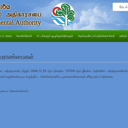
டக அறை
வெளியீடுகள்
சட்டங்களும் ஒழுங்குவிதிகளும்
அடிக்கடிகேட்கப்படும்வினாக்கள்
மன்றம்
முகவராண்மைகள்
ட வர்த்தமானி மற்றும் 2004.12.29 ஆம் திகதிய 1373/6 ஆம் இலக்க அதிவிசேட வர்த்தமானியில்
கீகாரம் வழங்கக்கூடிய கருத்திட்ட அங்கீகாரமளிப்பு முகவராண்மைகள் கீழே தரப்பட்டுள்ளன.
்புடைய அமைச்சுக்கள்:-