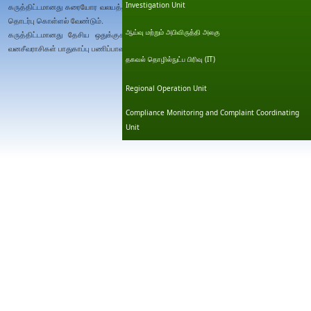
Investigation Unit
கருத்திட்டமானது கரையோர வலயத்தினுள் அமைவதானால் கரையோர பாதுகாப்பு திணைக்களத்தி
தொடர்பு கொள்ளல் வேண்டும்.
ஆய்வு மற்றும் அபிவிருத்தி அலகு
கருத்திட்டமானது தேசிய ஒதுக்குகள் ஒன்று காணப்படுகின்ற எல்லையினது ஒரு மைல் பரப்
வனசீவராசிகள் பாதுகாப்பு பணிப்பாளர் நாயகத்தை தொடர்பு கொள்ள வேண்டும்.
தகவல் தொழில்நுட்ப பிரிவு (IT)
Thursday, 14 September 202
Regional Operation Unit
Compliance Monitoring and Complaint Coordinating
Unit