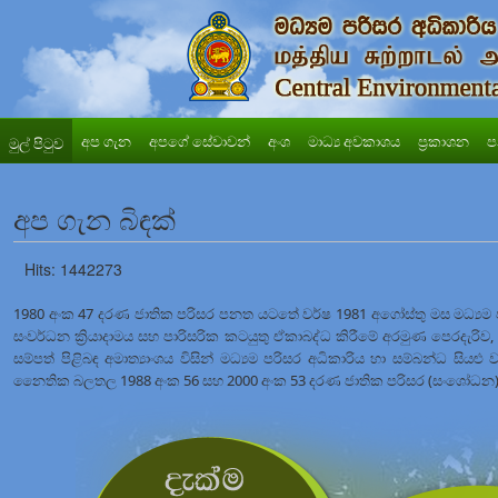
අප ගැන
අපගේ සේවාවන්
අංශ
මාධ්‍ය අවකාශය
ප්‍රකාශන
ප
මුල් පිටුව
අප ගැන බිඳක්
Hits: 1442273
1980 අංක 47 දරණ ජාතික පරිසර පනත යටතේ වර්ෂ 1981 අගෝස්තු මස මධ්‍යම පර
සංවර්ධන ක්‍රියාදාමය සහ පාරිසරික කටයුතු ඒකාබද්ධ කිරීමේ අරමුණ පෙරදැරිව, 
සම්පත් පිළිබඳ අමාත්‍යාංශය විසින් මධ්‍යම පරිසර අධිකාරිය හා සම්බන්ධ සියළු
නෛතික බලතල 1988 අංක 56 සහ 2000 අංක 53 දරණ ජාතික පරිසර (සංශෝධන) ප