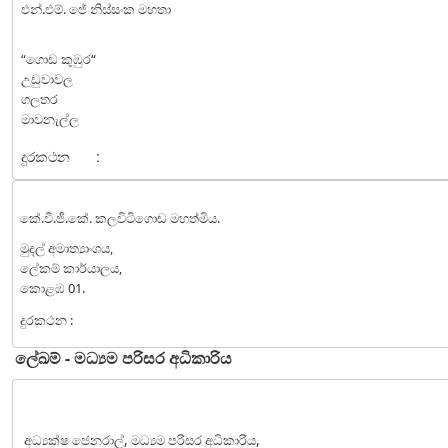
එන්.එම්. ජේ නිස්සංක මහතා
“ගොඩ කුඹුර“
උඩුවාවල
ගලතර
මාවනැල්ල
දුරකථන
:
කේ.වී.ජී.කේ. කලවිටිගොඩ මහත්මිය.
මුදල් අමාත්‍යාංශය,
ලේකම් කාර්යාලය,
කොළඹ 01.
දුරකථන :
ලේඛම් - මධ්‍යම පරිසර අධිකාරිය
අධ්‍යක්ෂ ජෙනරාල්, මධ්‍යම පරිසර අධිකාරිය,