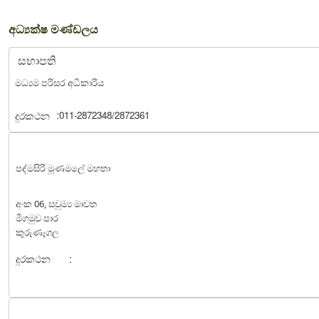
අධ්‍යක්ෂ මණ්ඩලය
සභාපති
මධ්‍යම පරිසර අධිකාරිය
:
දුරකථන
011-2872348/2872361
පද්මසිරි මූණමලේ මහතා
අංක 06, සවුම්‍ය මාවත
මීගමුව පාර
කුරුණෑගල
දුරකථන
: