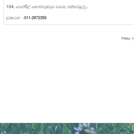
104, ඩෙන්සිල් කොබ්බෑකඩුව මාවත, බත්තරමුල්ල.
දුරකථන
:011-2872359
Friday, 