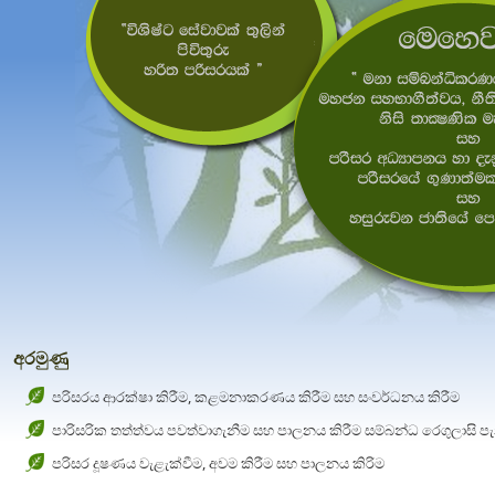
අරමුණු
පරිසරය ආරක්ෂා කිරීම, කළමනාකරණය කිරීම සහ සංවර්ධනය කිරීම
පාරිසරික තත්ත්වය පවත්වාගැනීම සහ පාලනය කිරීම සම්බන්ධ රෙගුලාසි ප
පරිසර දූෂණය වැළැක්වීම, අවම කිරීම සහ පාලනය කිරිම