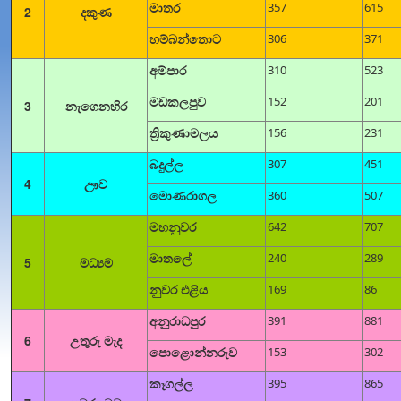
මාතර
357
615
2
දකුණ
හම්බන්තොට
306
371
අම්පාර
310
523
මඩකලපුව
152
201
3
නැගෙනහිර
ත්‍රිකුණාමලය
156
231
බදුල්ල
307
451
4
ඌව
මොණරාගල
360
507
මහනුවර
642
707
මාතලේ
240
289
5
මධ්‍යම
නුවර එළිය
169
86
අනුරාධපුර
391
881
6
උතුරු මැද
පොළොන්නරුව
153
302
කෑගල්ල
395
865