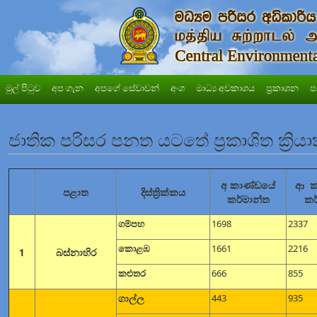
මුල් පිටුව
අප ගැන
අපගේ සේවාවන්
අංශ
මාධ්‍ය අවකාශය
ප්‍රකාශන
ප
ජාතික පරිසර පනත යටතේ ප්‍රකාශිත ක්‍රියා
අ කාණ්ඩයේ
ආ ක
පළාත
දිස්ත්‍රික්කය
කර්මාන්ත
කර
ගම්පහ
1698
2337
කොළඹ
1661
2216
1
බස්නාහිර
කළුතර
666
855
ගාල්ල
443
935