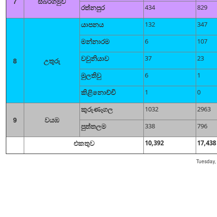
7
සබරගමුව
රත්නපුර
434
829
යාපනය
132
347
මන්නාරම
6
107
වවුනියාව
37
23
8
උතුරු
මුලතිවු
6
1
කිළිනොච්චි
1
0
කුරුණෑගල
1032
2963
9
වයඹ
පුත්තලම
338
796
එකතුව
10,392
17,438
Tuesday,