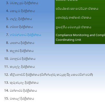
මඩකලපුව දිස්ත්‍රික්කය
පර්යේෂණ සහ සංවර්ධන ඒකකය
කොළඹ දිස්ත්‍රික්කය
තොරතුරු තාක්ෂණ ඒකකය
ගාල්ල දිස්ත්‍රික්කය
ගම්පහ දිස්ත්‍රික්කය
ප්‍රාදේශීය මෙහෙයුම් ඒකකය
හම්බන්තොට දිස්ත්‍රික්කය
Compliance Monitoring and Compl
Coordinating Unit
යාපනය දිස්ත්‍රික්කය
කලුතර දිස්ත්‍රික්කය
මහනුවර දිස්ත්‍රික්කය
කෑගල්ල දිස්ත්‍රික්කය
කිළිනොච්චි දිස්ත්‍රික්කය (මිනින්දෝරු කටයුතු සිදු කෙරෙමින් පවතී)
කුරුණෑගල දිස්ත්‍රික්කය
මන්නාරම දිස්ත්‍රික්කය
මාතලේ දිස්ත්‍රික්කය