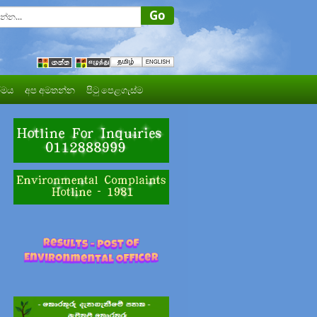
මය
අප අමතන්න
පිටු පෙළගැස්ම