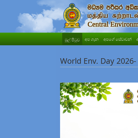
අප ගැන
අපගේ සේවාවන්
මුල් පිටුව
World Env. Day 2026-