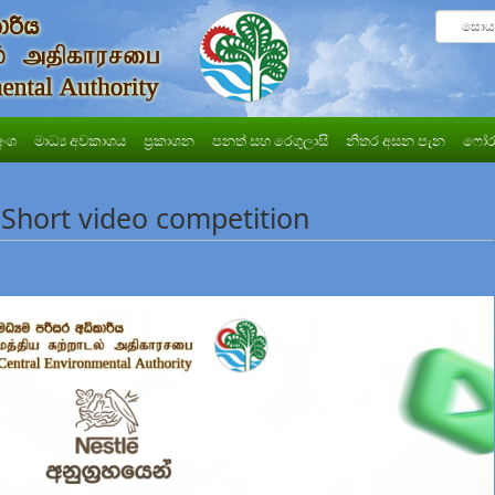
අංශ
මාධ්‍ය අවකාශය
ප්‍රකාශන
පනත් සහ රෙගුලාසි
නිතර අසන පැන
ෆෝර
 Short video competition