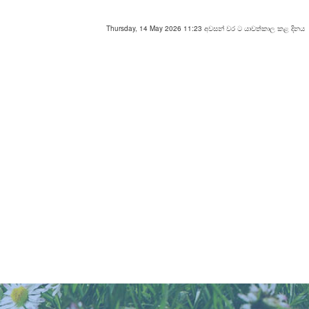
Thursday, 14 May 2026 11:23 අවසන් වර ට යාවත්කාල කළ දිනය