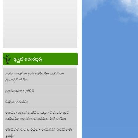
අලුත් තොරතුරු
රාජ්‍ය නොවන ප්‍රජා පාරිසරික සංවිධාන
ලියපදිංචි කිරීම
ප්‍රසම්පාදන දැන්වීම්
රැකියා අවස්ථා
මහජන අදහස් දැක්වීම සඳහා විවෘතව ඇති
පාරිසරික ගැටළු තක්සේරුකරණ වාර්තා
මහජනතාවට ඇරයුම් - පාරිසරික ආරක්ෂණ
ප්‍රදේශ