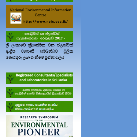
ශ්‍රී ලංකාවේ ක්‍රියාත්මක වන ප්ලාස්ටික්
ආශ්‍රිත ව්‍යාපෘති සම්බන්ධව මූලික
තොරතුරු ලබා ගැනීමේ ප්‍රශ්නාවලිය