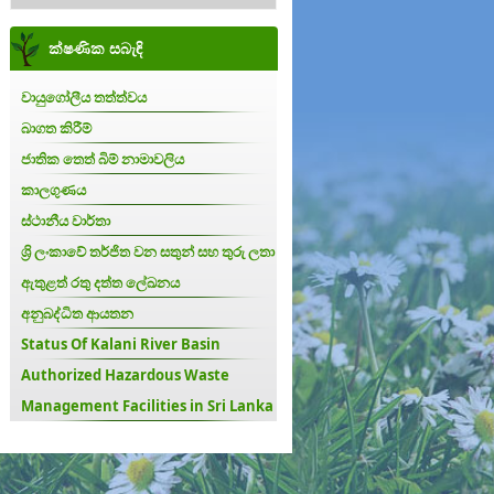
ක්ෂණික සබැඳි
වායුගෝලීය තත්ත්වය
බාගත කිරීම්
ජාතික තෙත් බිම් නාමාවලිය
කාලගුණය
ස්ථානීය වාර්තා
ශ්‍රි ලංකාවේ තර්ජිත වන සතුන් සහ තුරු ලතා
ඇතුළත් රතු දත්ත ලේඛනය
අනුබද්ධිත ආයතන
Status Of Kalani River Basin
Authorized Hazardous Waste
Management Facilities in Sri Lanka