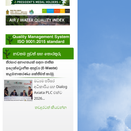
නවතම පුවත් සහ තොරතුරු
තිරසාර අනාගතයක් සඳහා ජාතික
ඉලෙක්ට්‍රොනික අපද්‍රව්‍ය (E-Waste)
කළමනාකරණය ශක්තිමත් කරමු
මධ්‍යම පරිසර
අධිකාරිය සහ Dialog
Axiata PLC එක්ව
2026...
තවදුරටත් කියවන්න