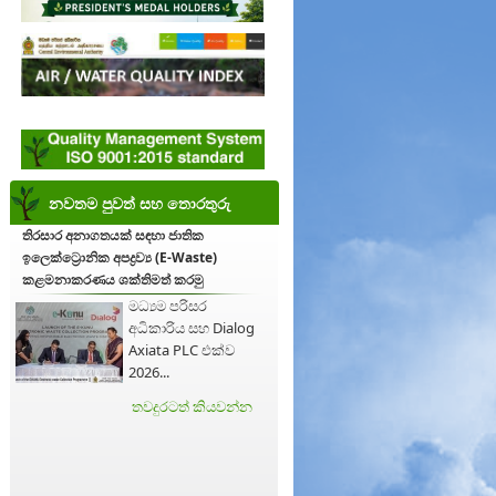
නවතම පුවත් සහ තොරතුරු
තිරසාර අනාගතයක් සඳහා ජාතික
ඉලෙක්ට්‍රොනික අපද්‍රව්‍ය (E-Waste)
කළමනාකරණය ශක්තිමත් කරමු
මධ්‍යම පරිසර
අධිකාරිය සහ Dialog
Axiata PLC එක්ව
2026...
තවදුරටත් කියවන්න