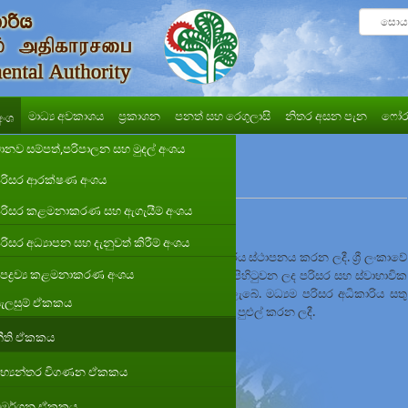
මාධ්‍ය අවකාශය
ප්‍රකාශන
පනත් සහ රෙගුලාසි
නිතර අසන පැන
ෆෝර
අංශ
ානව සම්පත්,පරිපාලන සහ මුදල් අංශය
රිසර ආරක්ෂණ අංශය
රිසර කළමනාකරණ සහ ඇගැයීම් අංශය
රිසර අධ්‍යාපන සහ දැනුවත් කිරීම් අංශය
්ෂ 1981 අගෝස්තු මස මධ්‍යම පරිසර අධිකාරිය ස්ථාපනය කරන ලදී. ශ්‍රී ලංකාවේ
පද්‍රව්‍ය කළමනාකරණ අංශය
කාබද්ධ කිරීමේ අරමුණ පෙරදැරිව, වර්ෂ 2001 දී පිහිටුවන ලද පරිසර සහ ස්වාභාවික
රිසර අධිකාරිය හා සම්බන්ධ සියළු වගකීම් දරනු ලැබේ. මධ්‍යම පරිසර අධිකාරිය සතු
ැලසුම් ඒකකය
 දරණ ජාතික පරිසර (සංශෝධන) පනත් යටතේ පුළුල් කරන ලදී.
ීති ඒකකය
භ්‍යන්තර විගණන ඒකකය
ිමර්ශන ඒකකය