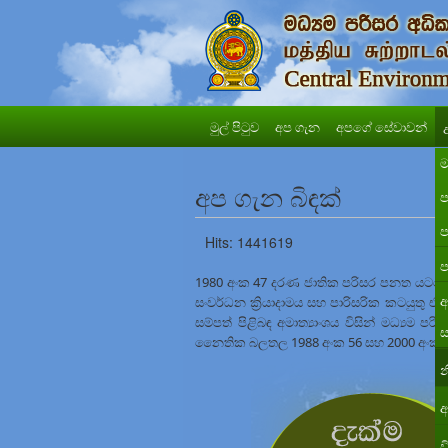
මුල් පිටුව
අප ගැන
අපගේ සේවාවන්
ම
අප ගැන බිඳක්
ප
ප
Hits: 1441619
ප
1980 අංක 47 දරණ ජාතික පරිසර පනත යටතේ වර
අ
සංවර්ධන ක්‍රියාදාමය සහ පාරිසරික කටයුතු ඒ
සම්පත් පිළිබඳ අමාත්‍යාංශය විසින් මධ්‍යම ප
ස
නෛතික බලතල 1988 අංක 56 සහ 2000 අංක 53
න
අ
ව