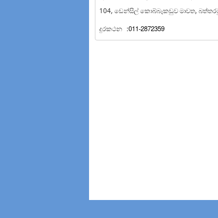
104, ඩෙන්සිල් කොබ්බෑකඩුව මාවත, බත්තරම
දුරකථන
:011-2872359