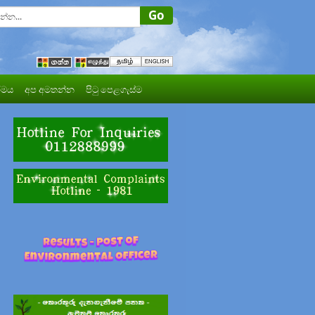
මය
අප අමතන්න
පිටු පෙළගැස්ම