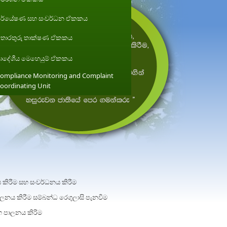
ර්යේෂණ සහ සංවර්ධන ඒකකය
ොරතුරු තාක්ෂණ ඒකකය
්‍රාදේශීය මෙහෙයුම් ඒකකය
ompliance Monitoring and Complaint
oordinating Unit
කිරීම සහ සංවර්ධනය කිරීම
ාලනය කිරීම සම්බන්ධ රෙගුලාසි පැනවීම
හ පාලනය කිරිම