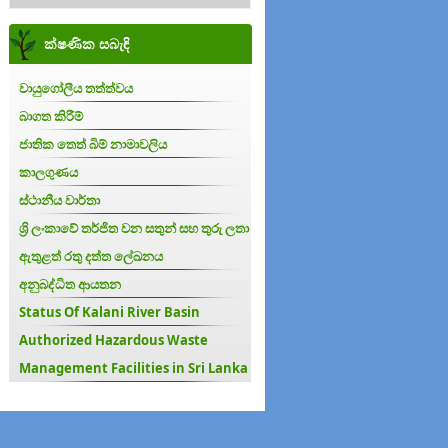
ක්ෂණික සබැඳි
වායුගෝලීය තත්ත්වය
බාගත කිරීම්
ජාතික තෙත් බිම් නාමාවලිය
කාලගුණය
ස්ථානීය වාර්තා
ශ්‍රි ලංකාවේ තර්ජිත වන සතුන් සහ තුරු ලතා
ඇතුළත් රතු දත්ත ලේඛනය
අනුබද්ධිත ආයතන
Status Of Kalani River Basin
Authorized Hazardous Waste
Management Facilities in Sri Lanka