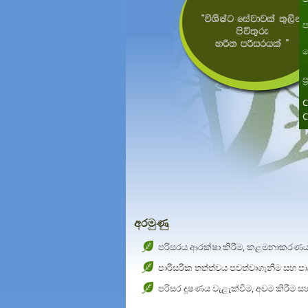
ප
ත
ප
C
C
අරමුණු
පරිසරය ආරක්ෂා කිරීම, කළමනාකරණය 
පාරිසරික තත්ත්වය පවත්වාගැනීම සහ ප
පරිසර දූෂණය වැළැක්වීම, අවම කිරීම ස