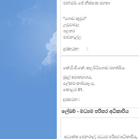
එන්.එම්. ජේ නිස්සංක මහතා
“ගොඩ කුඹුර“
උඩුවාවල
ගලතර
මාවනැල්ල
දුරකථන
:
කේ.වී.ජී.කේ. කලවිටිගොඩ මහත්මිය.
මුදල් අමාත්‍යාංශය,
ලේකම් කාර්යාලය,
කොළඹ 01.
දුරකථන :
ලේඛම් - මධ්‍යම පරිසර අධිකාරිය
අධ්‍යක්ෂ ජෙනරාල්, මධ්‍යම පරිසර අධිකාරිය,