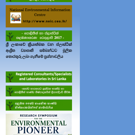
ශ්‍රී ලංකාවේ ක්‍රියාත්මක වන ප්ලාස්ටික්
ආශ්‍රිත ව්‍යාපෘති සම්බන්ධව මූලික
තොරතුරු ලබා ගැනීමේ ප්‍රශ්නාවලිය