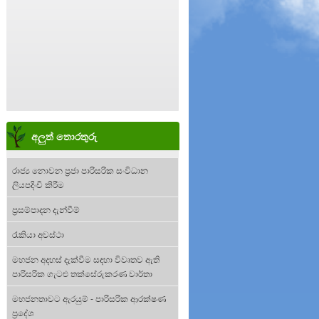
අලුත් තොරතුරු
රාජ්‍ය නොවන ප්‍රජා පාරිසරික සංවිධාන
ලියපදිංචි කිරීම
ප්‍රසම්පාදන දැන්වීම්
රැකියා අවස්ථා
මහජන අදහස් දැක්වීම සඳහා විවෘතව ඇති
පාරිසරික ගැටළු තක්සේරුකරණ වාර්තා
මහජනතාවට ඇරයුම් - පාරිසරික ආරක්ෂණ
ප්‍රදේශ