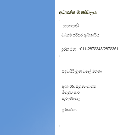
අධ්‍යක්ෂ මණ්ඩලය
සභාපති
මධ්‍යම පරිසර අධිකාරිය
:
දුරකථන
011-2872348/2872361
පද්මසිරි මූණමලේ මහතා
අංක 06, සවුම්‍ය මාවත
මීගමුව පාර
කුරුණෑගල
දුරකථන
: