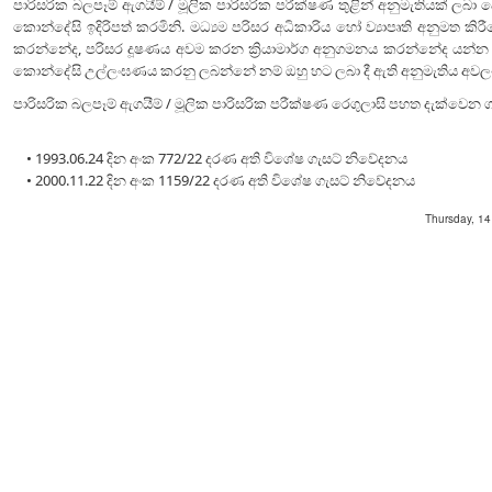
පාරිසරික බලපෑම් ඇගයීම් / මූලික පාරිසරික පරීක්ෂණ තුළින් අනුමැතියක් ලබා ද
කොන්දේසි ඉදිරිපත් කරමිනි. මධ්‍යම පරිසර අධිකාරිය හෝ ව්‍යාපෘති අනුමත කිර
කරන්නේද, පරිසර දූෂණය අවම කරන ක්‍රියාමාර්ග අනුගමනය කරන්නේද යන්න වි
කොන්දේසි උල්ලංඝණය කරනු ලබන්නේ නම් ඔහු හට ලබා දී ඇති අනුමැතිය අවල
පාරිසරික බලපෑම් ඇගයීම් / මූලික පාරිසරික පරීක්ෂණ රෙගුලාසි පහත දැක්වෙන ග
• 1993.06.24 දින අංක 772/22 දරණ අති විශේෂ ගැසට් නිවේදනය
• 2000.11.22 දින අංක 1159/22 දරණ අති විශේෂ ගැසට් නිවේදනය
Thursday, 1