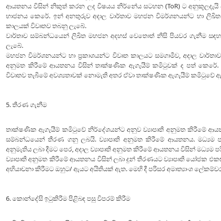
ආයතනය විසින් නිකුත් කරන ලද විෂයය නිර්නේය සටහන (ToR) ට අනුකූලදැයි ප
භාජනය කෙරේ. ඉන් අනතුරුව අදාල වාර්තාව මහජන විමර්ශනයන්ට හා ලිඛිත 
කාලයක් විවෘතව තබනු ලැබේ.
වාර්තාව සම්බන්ධයෙන් ලිඛිත මහජන අදහස් වෙතොත් නිසි පියවර ගැනීම සඳහ
ලැබේ.
මහජන විමර්ශනයන්ට හා ප්‍රකාශයන්ට විවෘත කාලයට සමගාමීව, අදාල වාර්තාව ස
අනුමත කිරීමේ ආයතනය විසින් තාක්ෂණික ඇගැයීම් කමිටුවක් ද පත් කෙරේ.
විවෘතව තැබීමේ අවශ්‍යතාවක් නොමැති අතර ඒවා තාක්ෂණික ඇගැයීම් කමිටුවේ 
5. තීරණ ගැනීම
තාක්ෂණික ඇගැයීම් කමිටුවේ නිර්දේශයන්ට අනුව ව්‍යාපෘති අනුමත කිරීමේ ආයතන
සම්බන්ධයෙන් තීරණ ගනු ලබයි. ව්‍යාපෘති අනුමත කිරීමේ ආයතනය. මධ්‍යම 
අනුමැතිය ලබා දීමට පෙර, අදාල ව්‍යාපෘති අනුමත කිරීමේ ආයතනය විසින් මධ්‍යම
ව්‍යාපෘති අනුමත කිරීමේ ආයතනය විසින් ලබා දුන් තීරණයට ව්‍යාපෘති යෝජක 
අභියාචනා කිරීමට ඔහුට/ ඇයට අයිතියක් ඇත. මෙහි දී පරිසර අමාත්‍යාංශ ලේක
6. කොන්දේසි ඉටුකිරීම පිළිබඳ පසු විපරම් කිරීම