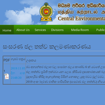
About Us
Services
Divisions
Media Room
Public
Home
සංසරණ ජල තත්ව කලමණාකරණය
ගැසට් පත්‍රය
PDF
උදෘතය
රට අභ්‍යන්තර ජලාශ වල සංසරන ජලය කාණ්ඩ 6 ක් යටතේ
2019.11.05
1
ජල තත්ත්ව ප්‍රමිති ඉක්මවා යන ලෙස
කිසියම් දූෂ්‍යකාරකයක් බැ
,
දින අංක
මුදාහැරීම කිසිදු තැනැත්තකු විසින් නොකල යුතු බවට මුල් වරට
,
2148/20
2019 අංක 1දරණ ජාතික පාරිසරික (සංසරණ ජල තත්ත්ව) නිය